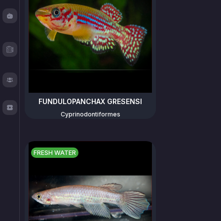
Fishy
Chat
Test
Logger
About
FUNDULOPANCHAX GRESENSI
TOS
Cyprinodontiformes
FRESH WATER