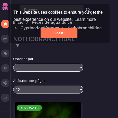
This website uses cookies to ensure you get the
best experience on our website.
Learn more
Inicio
Peces de agua dulce
Discover
Cyprinodontiformes
Nothobranchiidae
Got it!
NOTHOBRANCHIIDAE
Fresh
▼
Reef
Ordenar por
Plants
Artículos por página:
Corals
Blog
FRESH WATER