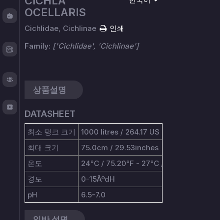
CICHLA
OCELLARIS
Fishy
Chat
Cichlidae, Cichlinae
인쇄
Test
Family:
['Cichlidae', 'Cichlinae']
Logger
About
상품설명
TOS
DATASHEET
최소 탱크 크기
1000 litres / 264.17 US gallons
최대 크기
75.0cm / 29.53inches
온도
24°C / 75.20°F - 27°C / 80.60°F
경도
0-15ÂºdH
pH
6.5-7.0
일반 설명