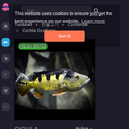
This website uses cookies to ensure you get the
best experience on our website.
Learn more
Tuisblad
민물고기
Cichlinae
Discover
Cichla Ocellaris
Got it!
Fresh
FRESH WATER
Reef
Plants
Corals
Blog
한국어