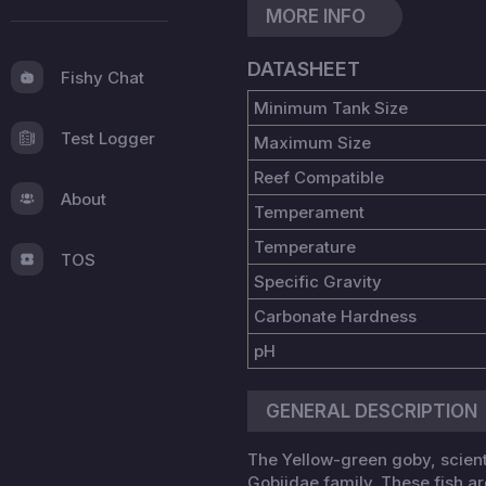
MORE INFO
DATASHEET
Fishy Chat
Minimum Tank Size
Test Logger
Maximum Size
Reef Compatible
About
Temperament
Temperature
TOS
Specific Gravity
Carbonate Hardness
pH
GENERAL DESCRIPTION
The Yellow-green goby, scienti
Gobiidae family. These fish ar