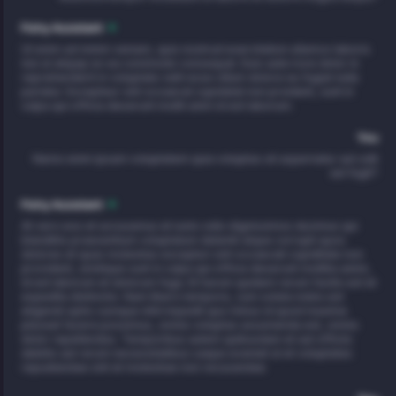
Fishy Assistant
Ut enim ad minim veniam, quis nostrud exercitation ullamco laboris
nisi ut aliquip ex ea commodo consequat. Duis aute irure dolor in
reprehenderit in voluptate velit esse cillum dolore eu fugiat nulla
pariatur. Excepteur sint occaecat cupidatat non proident, sunt in
culpa qui officia deserunt mollit anim id est laborum.
You
Nemo enim ipsam voluptatem quia voluptas sit aspernatur aut odit
aut fugit?
Fishy Assistant
At vero eos et accusamus et iusto odio dignissimos ducimus qui
blanditiis praesentium voluptatum deleniti atque corrupti quos
dolores et quas molestias excepturi sint occaecati cupiditate non
provident, similique sunt in culpa qui officia deserunt mollitia animi,
id est laborum et dolorum fuga. Et harum quidem rerum facilis est et
expedita distinctio. Nam libero tempore, cum soluta nobis est
eligendi optio cumque nihil impedit quo minus id quod maxime
placeat facere possimus, omnis voluptas assumenda est, omnis
dolor repellendus. Temporibus autem quibusdam et aut officiis
debitis aut rerum necessitatibus saepe eveniet ut et voluptates
repudiandae sint et molestiae non recusandae.