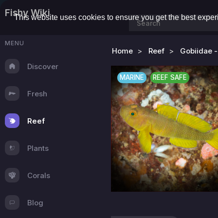
Fishy Wiki
This website uses cookies to ensure you get the best expe
MENU
Home
Reef
Gobiidae -
Discover
MARINE
REEF SAFE
Fresh
Reef
Plants
Corals
Blog