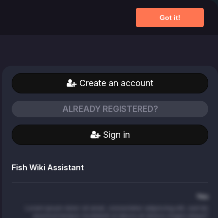
Got it!
Sign in
English
Create an account
ALREADY REGISTERED?
Sign in
Fish Wiki Assistant
You
Lorem ipsum dolor sit amet, consectetur adipiscing elit, sed do
eiusmod tempor incididunt ut labore et dolore magna aliqua?