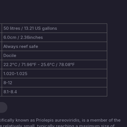
50 litres / 13.21 US gallons
6.0cm / 2.36inches
Always reef safe
Docile
22.2°C / 71.96°F - 25.6°C / 78.08°F
1.020-1.025
8-12
8.1-8.4
fically known as Priolepis aureoviridis, is a member of the
e relatively small, typically reaching a maximum size of